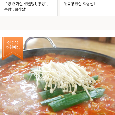
주방 겸 거실, 찜질방1, 흙방1,
원룸형 한실. 화장실1
큰방1, 화장실1