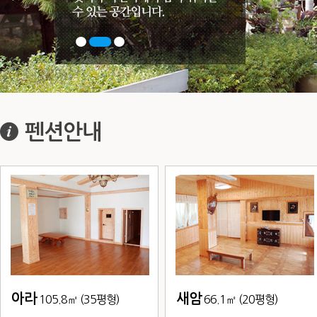
펜션안내
아라
새암
105.8㎡ (35평형)
66.1㎡ (20평형)